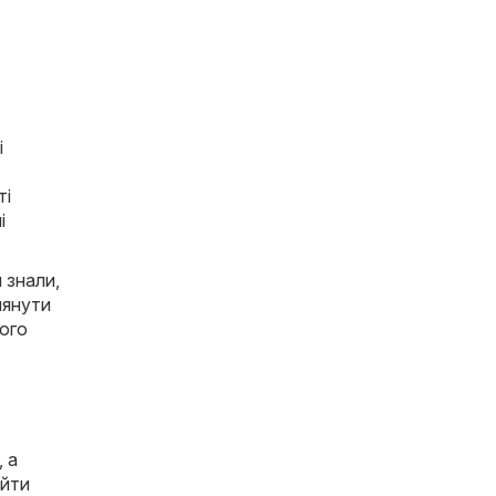
і
ті
і
 знали,
лянути
ного
, а
айти