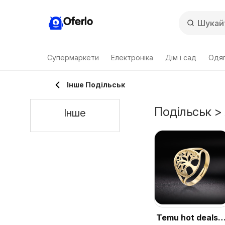
Oferlo
Супермаркети
Електроніка
Дім і сад
Одяг
Інше Подільськ
Подільськ > 
Інше
Temu hot deals –