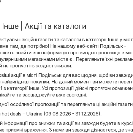
6
 Інше | Акції та каталоги
туальні акційні газети та каталоги в категорії Інше у міст
саме там, де потрібно! На нашому веб-сайті
Подільськ -
ожете знайти всю інформацію про вигідні пропозиції в міс
улярнішими магазинами міста є . Перегляньте їхні рекламн
 й не пропустіть жодної знижки.
іші акції в місті Подільськ для вас щодня, щоб ви завжди
 найвигідніші покупки. На даний момент ви можете перег
и 1 з категорії Інше. Усі пропозиції дійсні протягом обмеже
лікайте та заощаджуйте вже сьогодні.
ної особливої пропозиції та перегляньте ці акційні газети
ot deals – Ukraine (09.08.2026 - 31.12.2026)
,
й інформації про знижки та акції ви завжди будете в курсі
е приємні враження. З нами ви завжди дізнаєтеся, де зн