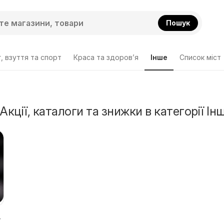
Пошук
, взуття та спорт
Краса та здоров’я
Інше
Cписок міст
Акції, каталоги та знижки в категорії Ін