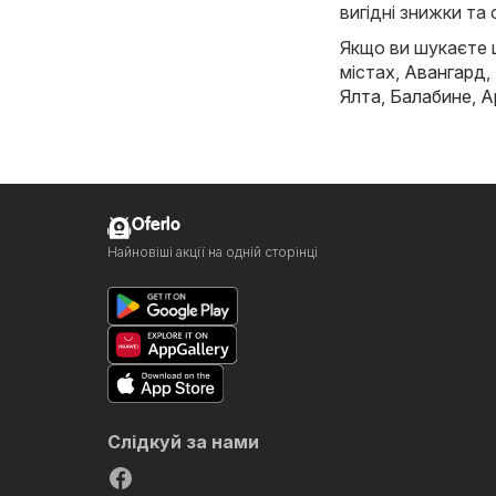
вигідні знижки та 
Якщо ви шукаєте щ
містах,
Авангард
,
Ялта
,
Балабине
,
А
Oferlo
Найновіші акції на одній сторінці
Слідкуй за нами