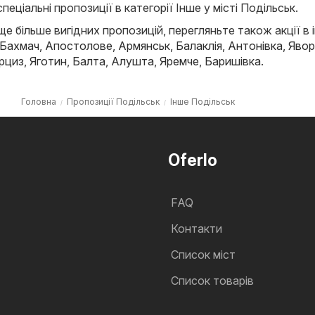
спеціальні пропозиції в категорії Інше у місті Подільськ.
е більше вигідних пропозицій, перегляньте також акції в 
Бахмач
,
Апостолове
,
Армянськ
,
Балаклія
,
Антонівка
,
Явор
рциз
,
Яготин
,
Балта
,
Алушта
,
Яремче
,
Баришівка
.
Головна
Пропозиції Подільськ
Інше Подільськ
Oferlo
FAQ
Контакти
Cписок міст
Список товарів