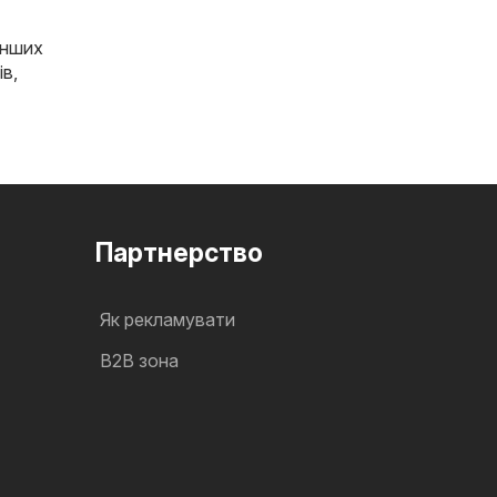
інших
ів
,
Партнерство
Як рекламувати
B2B зона