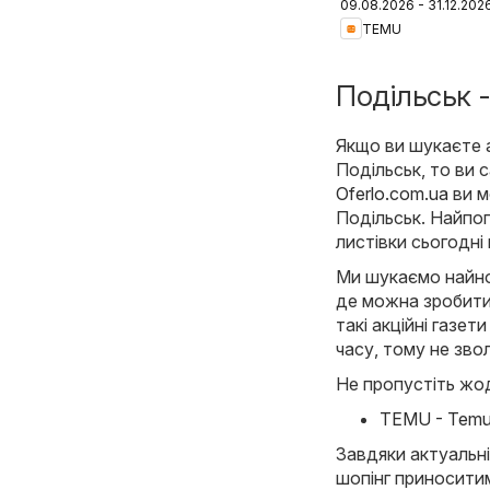
09.08.2026 - 31.12.202
Ukraine
TEMU
Подільськ -
Якщо ви шукаєте ак
Подільськ, то ви 
Oferlo.com.ua
ви м
Подільськ. Найпоп
листівки сьогодні
Ми шукаємо найнов
де можна зробити
такі акційні газет
часу, тому не зво
Не пропустіть жод
TEMU - Temu h
Завдяки актуальні
шопінг приноситим