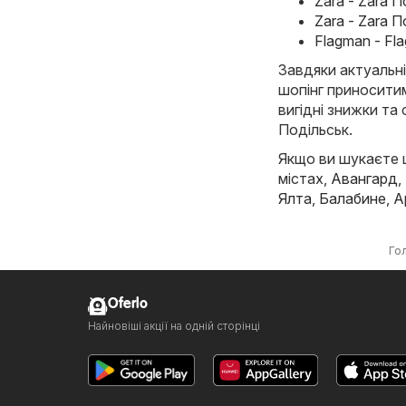
Zara - Zara П
Zara - Zara 
Flagman - Fl
Завдяки актуальні
шопінг приноситим
вигідні знижки та 
Подільськ.
Якщо ви шукаєте щ
містах,
Авангард
,
Ялта
,
Балабине
,
А
Го
Oferlo
Найновіші акції на одній сторінці