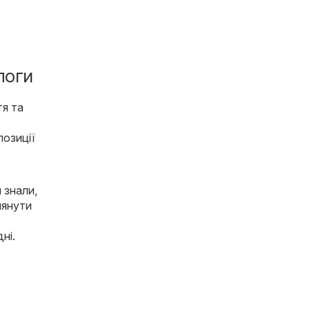
логи
тя та
позиції
 знали,
лянути
ні.