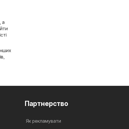
, а
айти
істі
інших
ів
,
Партнерство
Як рекламувати