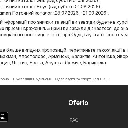
оточний каталог Girls (від суботи 01.08.2026)
,
Поточний каталог Boys (від суботи 01.08.2026)
,
agman Поточний каталог (28.07.2026 - 21.09.2026)
,
й інформації про знижки та акції ви завжди будете в курсі
е приємні враження. З нами ви завжди дізнаєтеся, де зн
спеціальні пропозиції в категорії Одяг, взуття та спорт у м
е більше вигідних пропозицій, перегляньте також акції в 
Бахмач
,
Апостолове
,
Армянськ
,
Балаклія
,
Антонівка
,
Явор
рциз
,
Яготин
,
Балта
,
Алушта
,
Яремче
,
Баришівка
.
ловна
Пропозиції Подільськ
Одяг, взуття та спорт Подільськ
Oferlo
FAQ