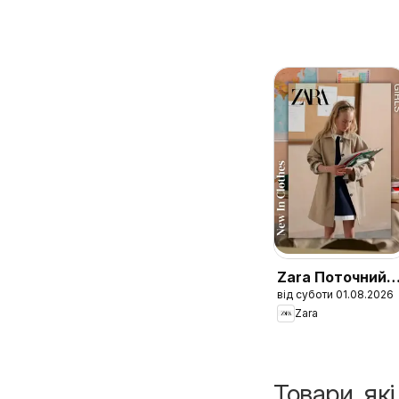
Zara Поточний
від суботи 01.08.2026
каталог Girls
Zara
Товари, як