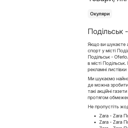
Окуляри
Подільськ -
Якщо ви шукаєте ак
спорт у місті Под
Подільськ - Oferl
в місті Подільськ
рекламні листівки
Ми шукаємо найнов
де можна зробити
такі акційні газети
протягом обмежен
Не пропустіть жод
Zara - Zara 
Zara - Zara 