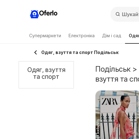
Oferlo
Супермаркети
Електроніка
Дім і сад
Одяг
Одяг, взуття та спорт Подільськ
Подільськ > 
Одяг, взуття
та спорт
взуття та сп