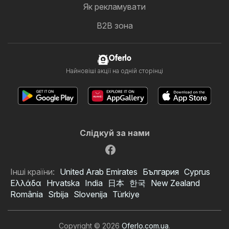
Як рекламувати
B2B зона
Oferlo
Найновіші акції на одній сторінці
Слідкуй за нами
Інші країни:
United Arab Emirates
България
Cyprus
Ελλάδα
Hrvatska
India
日本
한국
New Zealand
România
Srbija
Slovenija
Türkiye
Copyright © 2026
Oferlo.com.ua
.