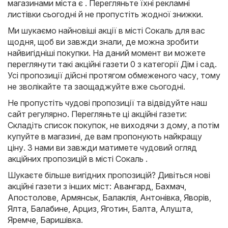
магазинами міста є . Перегляньте їхні рекламні
листівки сьогодні й не пропустіть жодної знижки.
Ми шукаємо найновіші акції в місті Сокаль для вас
щодня, щоб ви завжди знали, де можна зробити
найвигідніші покупки. На даний момент ви можете
переглянути такі акційні газети 0 з категорії Дім і сад.
Усі пропозиції дійсні протягом обмеженого часу, тому
не зволікайте та заощаджуйте вже сьогодні.
Не пропустіть чудові пропозиції та відвідуйте наш
сайт регулярно. Перегляньте ці акційні газети:
Складіть список покупок, не виходячи з дому, а потім
купуйте в магазині, де вам пропонують найкращу
ціну. З нами ви завжди матимете чудовий огляд
акційних пропозицій в місті Сокаль .
Шукаєте більше вигідних пропозицій? Дивіться нові
акційні газети з інших міст:
Авангард
,
Бахмач
,
Апостолове
,
Армянськ
,
Балаклія
,
Антонівка
,
Яворів
,
Ялта
,
Балабине
,
Арциз
,
Яготин
,
Балта
,
Алушта
,
Яремче
,
Баришівка
.