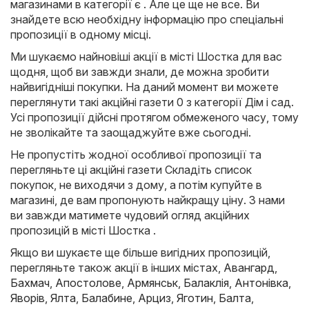
магазинами в категорії є . Але це ще не все. Ви
знайдете всю необхідну інформацію про спеціальні
пропозиції в одному місці.
Ми шукаємо найновіші акції в місті Шостка для вас
щодня, щоб ви завжди знали, де можна зробити
найвигідніші покупки. На даний момент ви можете
переглянути такі акційні газети 0 з категорії Дім і сад.
Усі пропозиції дійсні протягом обмеженого часу, тому
не зволікайте та заощаджуйте вже сьогодні.
Не пропустіть жодної особливої пропозиції та
перегляньте ці акційні газети Складіть список
покупок, не виходячи з дому, а потім купуйте в
магазині, де вам пропонують найкращу ціну. З нами
ви завжди матимете чудовий огляд акційних
пропозицій в місті Шостка .
Якщо ви шукаєте ще більше вигідних пропозицій,
перегляньте також акції в інших містах,
Авангард
,
Бахмач
,
Апостолове
,
Армянськ
,
Балаклія
,
Антонівка
,
Яворів
,
Ялта
,
Балабине
,
Арциз
,
Яготин
,
Балта
,