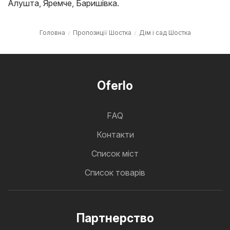
Алушта
,
Яремче
,
Баришівка
.
Головна
Пропозиції Шостка
Дім і сад Шостка
Oferlo
FAQ
Контакти
Cписок міст
Список товарів
Партнерство