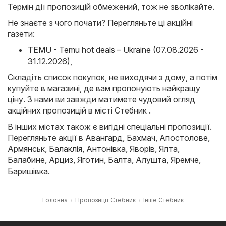
Термін дії пропозицій обмежений, тож не зволікайте.
Не знаєте з чого почати? Перегляньте ці акційні
газети:
TEMU - Temu hot deals – Ukraine (07.08.2026 -
31.12.2026)
,
Складіть список покупок, не виходячи з дому, а потім
купуйте в магазині, де вам пропонують найкращу
ціну. З нами ви завжди матимете чудовий огляд
акційних пропозицій в місті Стебник .
В інших містах також є вигідні спеціальні пропозиції.
Перегляньте акції в
Авангард
,
Бахмач
,
Апостолове
,
Армянськ
,
Балаклія
,
Антонівка
,
Яворів
,
Ялта
,
Балабине
,
Арциз
,
Яготин
,
Балта
,
Алушта
,
Яремче
,
Баришівка
.
Головна
Пропозиції Стебник
Інше Стебник