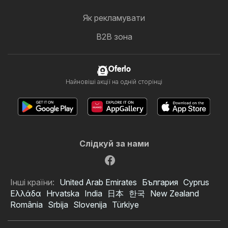
Як рекламувати
B2B зона
Oferlo
Найновіші акції на одній сторінці
Слідкуй за нами
Інші країни:
United Arab Emirates
България
Cyprus
Ελλάδα
Hrvatska
India
日本
한국
New Zealand
România
Srbija
Slovenija
Türkiye