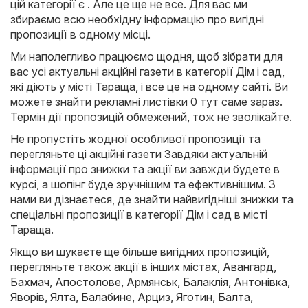
цій категорії є . Але це ще не все. Для вас ми
збираємо всю необхідну інформацію про вигідні
пропозиції в одному місці.
Ми наполегливо працюємо щодня, щоб зібрати для
вас усі актуальні акційні газети в категорії Дім і сад,
які діють у місті Тараща, і все це на одному сайті. Ви
можете знайти рекламні листівки 0 тут саме зараз.
Термін дії пропозицій обмежений, тож не зволікайте.
Не пропустіть жодної особливої пропозиції та
перегляньте ці акційні газети Завдяки актуальній
інформації про знижки та акції ви завжди будете в
курсі, а шопінг буде зручнішим та ефективнішим. З
нами ви дізнаєтеся, де знайти найвигідніші знижки та
спеціальні пропозиції в категорії Дім і сад в місті
Тараща.
Якщо ви шукаєте ще більше вигідних пропозицій,
перегляньте також акції в інших містах,
Авангард
,
Бахмач
,
Апостолове
,
Армянськ
,
Балаклія
,
Антонівка
,
Яворів
,
Ялта
,
Балабине
,
Арциз
,
Яготин
,
Балта
,