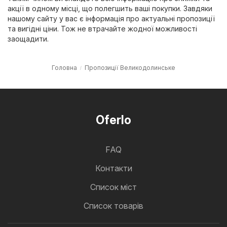
акції в одному місці, що полегшить ваші покупки. Завдяки
нашому сайту у вас є інформація про актуальні пропозиції
та вигідні ціни. Тож не втрачайте жодної можливості
заощадити.
Головна
Пропозиції Великодолинське
Oferlo
FAQ
Контакти
Cписок міст
Список товарів