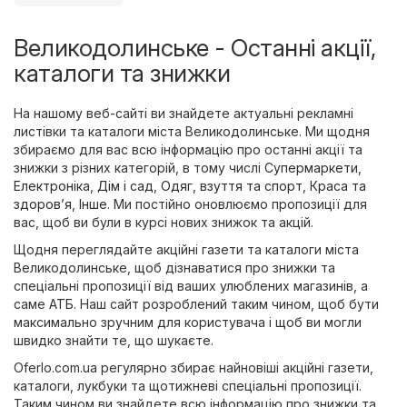
Великодолинське - Останні акції,
каталоги та знижки
На нашому веб-сайті ви знайдете актуальні рекламні
листівки та каталоги міста Великодолинське. Ми щодня
збираємо для вас всю інформацію про останні акції та
знижки з різних категорій, в тому числі
Супермаркети
,
Електроніка
,
Дім і сад
,
Одяг, взуття та спорт
,
Краса та
здоров’я
,
Інше
. Ми постійно оновлюємо пропозиції для
вас, щоб ви були в курсі нових знижок та акцій.
Щодня переглядайте акційні газети та каталоги міста
Великодолинське, щоб дізнаватися про знижки та
спеціальні пропозиції від ваших улюблених магазинів, а
саме
АТБ
. Наш сайт розроблений таким чином, щоб бути
максимально зручним для користувача і щоб ви могли
швидко знайти те, що шукаєте.
Oferlo.com.ua регулярно збирає найновіші акційні газети,
каталоги, лукбуки та щотижневі спеціальні пропозиції.
Таким чином ви знайдете всю інформацію про знижки та