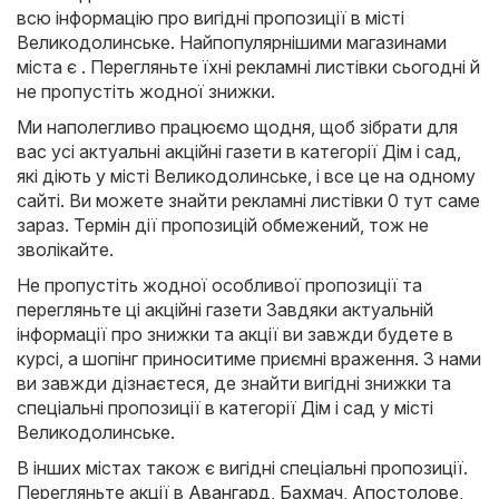
всю інформацію про вигідні пропозиції в місті
Великодолинське. Найпопулярнішими магазинами
міста є . Перегляньте їхні рекламні листівки сьогодні й
не пропустіть жодної знижки.
Ми наполегливо працюємо щодня, щоб зібрати для
вас усі актуальні акційні газети в категорії Дім і сад,
які діють у місті Великодолинське, і все це на одному
сайті. Ви можете знайти рекламні листівки 0 тут саме
зараз. Термін дії пропозицій обмежений, тож не
зволікайте.
Не пропустіть жодної особливої пропозиції та
перегляньте ці акційні газети Завдяки актуальній
інформації про знижки та акції ви завжди будете в
курсі, а шопінг приноситиме приємні враження. З нами
ви завжди дізнаєтеся, де знайти вигідні знижки та
спеціальні пропозиції в категорії Дім і сад у місті
Великодолинське.
В інших містах також є вигідні спеціальні пропозиції.
Перегляньте акції в
Авангард
,
Бахмач
,
Апостолове
,