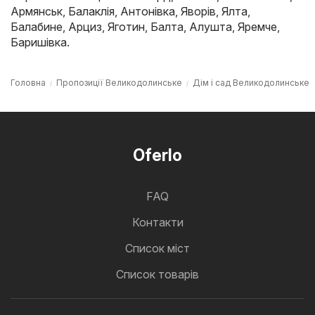
Армянськ
,
Балаклія
,
Антонівка
,
Яворів
,
Ялта
,
Балабине
,
Арциз
,
Яготин
,
Балта
,
Алушта
,
Яремче
,
Баришівка
.
Головна
Пропозиції Великодолинське
Дім і сад Великодолинське
Oferlo
FAQ
Контакти
Cписок міст
Список товарів