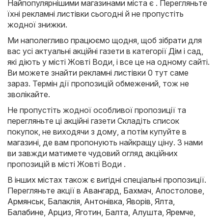
Найпопулярнішими магазинами міста є . Перегляньте
їхні рекламні листівки сьогодні й не пропустіть
жодної знижки.
Ми наполегливо працюємо щодня, щоб зібрати для
вас усі актуальні акційні газети в категорії Дім і сад,
які діють у місті Жовті Води, і все це на одному сайті.
Ви можете знайти рекламні листівки 0 тут саме
зараз. Термін дії пропозицій обмежений, тож не
зволікайте.
Не пропустіть жодної особливої пропозиції та
перегляньте ці акційні газети Складіть список
покупок, не виходячи з дому, а потім купуйте в
магазині, де вам пропонують найкращу ціну. З нами
ви завжди матимете чудовий огляд акційних
пропозицій в місті Жовті Води .
В інших містах також є вигідні спеціальні пропозиції.
Перегляньте акції в
Авангард
,
Бахмач
,
Апостолове
,
Армянськ
,
Балаклія
,
Антонівка
,
Яворів
,
Ялта
,
Балабине
,
Арциз
,
Яготин
,
Балта
,
Алушта
,
Яремче
,