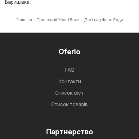
Баришівка
.
Головна
Пропозиції Жовті Води
Дім і сад Жовті Води
Oferlo
FAQ
Контакти
Cписок міст
Список товарів
Партнерство