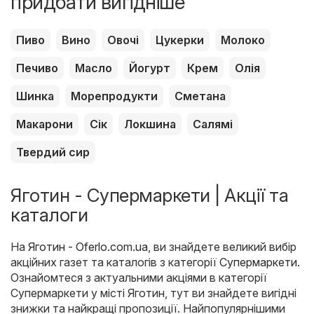
придбати вигідніше
Пиво
Вино
Овочі
Цукерки
Молоко
Печиво
Масло
Йогурт
Крем
Олія
Шинка
Морепродукти
Сметана
Макарони
Сік
Локшина
Салямі
Твердий сир
Яготин - Супермаркети | Акції та
каталоги
На
Яготин - Oferlo.com.ua
, ви знайдете великий вибір
акційних газет та каталогів з категорії
Супермаркети
.
Ознайомтеся з актуальними акціями в категорії
Супермаркети у місті Яготин, тут ви знайдете вигідні
знижки та найкращі пропозиції. Найпопулярнішими