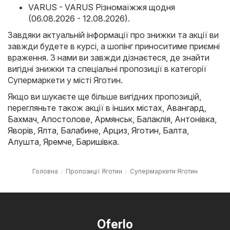
VARUS - VARUS Різномаїжжя щодня
(06.08.2026 - 12.08.2026)
.
Завдяки актуальній інформації про знижки та акції ви
завжди будете в курсі, а шопінг приноситиме приємні
враження. З нами ви завжди дізнаєтеся, де знайти
вигідні знижки та спеціальні пропозиції в категорії
Супермаркети у місті Яготин.
Якщо ви шукаєте ще більше вигідних пропозицій,
перегляньте також акції в інших містах,
Авангард
,
Бахмач
,
Апостолове
,
Армянськ
,
Балаклія
,
Антонівка
,
Яворів
,
Ялта
,
Балабине
,
Арциз
,
Яготин
,
Балта
,
Алушта
,
Яремче
,
Баришівка
.
Головна
Пропозиції Яготин
Супермаркети Яготин
Oferlo