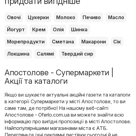
придбати вигідніше
Овочі
Цукерки
Молоко
Печиво
Масло
Йогурт
Крем
Олія
Шинка
Морепродукти
Сметана
Макарони
Сік
Локшина
Салямі
Твердий сир
Апостолове - Супермаркети |
Акції та каталоги
Якщо ви шукаєте актуальні акційні газети та каталоги
в категорії Супермаркети у місті Апостолове, то ви
саме там, де потрібно! На нашому веб-сайті
Апостолове - Oferlo.com.ua
ви можете знайти всю
інформацію про вигідні пропозиції в місті Апостолове.
Найпопулярнішими магазинами міста є
АТБ
.
Перегляньте їхні рекламні листівки сьогодні й не