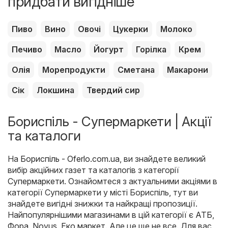
придбати вигідніше
Пиво
Вино
Овочі
Цукерки
Молоко
Печиво
Масло
Йогурт
Горілка
Крем
Олія
Морепродукти
Сметана
Макарони
Сік
Локшина
Твердий сир
Бориспіль - Супермаркети | Акції
та каталоги
На
Бориспіль - Oferlo.com.ua
, ви знайдете великий
вибір акційних газет та каталогів з категорії
Супермаркети
. Ознайомтеся з актуальними акціями в
категорії Супермаркети у місті Бориспіль, тут ви
знайдете вигідні знижки та найкращі пропозиції.
Найпопулярнішими магазинами в цій категорії є
АТБ
,
Фора
,
Novus
,
Еко маркет
. Але це ще не все. Для вас