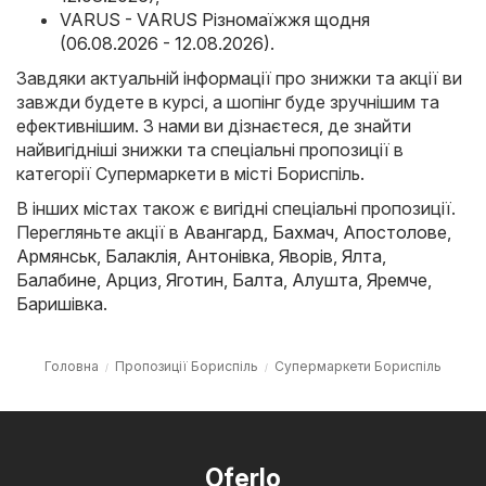
VARUS - VARUS Різномаїжжя щодня
(06.08.2026 - 12.08.2026)
.
Завдяки актуальній інформації про знижки та акції ви
завжди будете в курсі, а шопінг буде зручнішим та
ефективнішим. З нами ви дізнаєтеся, де знайти
найвигідніші знижки та спеціальні пропозиції в
категорії Супермаркети в місті Бориспіль.
В інших містах також є вигідні спеціальні пропозиції.
Перегляньте акції в
Авангард
,
Бахмач
,
Апостолове
,
Армянськ
,
Балаклія
,
Антонівка
,
Яворів
,
Ялта
,
Балабине
,
Арциз
,
Яготин
,
Балта
,
Алушта
,
Яремче
,
Баришівка
.
Головна
Пропозиції Бориспіль
Супермаркети Бориспіль
Oferlo