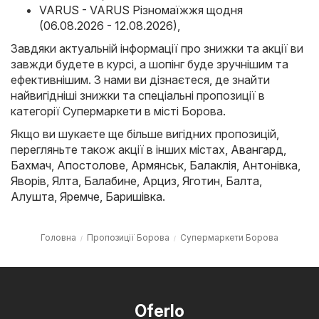
VARUS - VARUS Різномаїжжя щодня
(06.08.2026 - 12.08.2026)
,
Завдяки актуальній інформації про знижки та акції ви
завжди будете в курсі, а шопінг буде зручнішим та
ефективнішим. З нами ви дізнаєтеся, де знайти
найвигідніші знижки та спеціальні пропозиції в
категорії Супермаркети в місті Борова.
Якщо ви шукаєте ще більше вигідних пропозицій,
перегляньте також акції в інших містах,
Авангард
,
Бахмач
,
Апостолове
,
Армянськ
,
Балаклія
,
Антонівка
,
Яворів
,
Ялта
,
Балабине
,
Арциз
,
Яготин
,
Балта
,
Алушта
,
Яремче
,
Баришівка
.
Головна
Пропозиції Борова
Супермаркети Борова
Oferlo