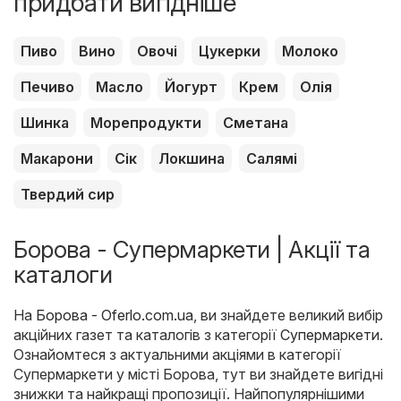
придбати вигідніше
Пиво
Вино
Овочі
Цукерки
Молоко
Печиво
Масло
Йогурт
Крем
Олія
Шинка
Морепродукти
Сметана
Макарони
Сік
Локшина
Салямі
Твердий сир
Борова - Супермаркети | Акції та
каталоги
На
Борова - Oferlo.com.ua
, ви знайдете великий вибір
акційних газет та каталогів з категорії
Супермаркети
.
Ознайомтеся з актуальними акціями в категорії
Супермаркети у місті Борова, тут ви знайдете вигідні
знижки та найкращі пропозиції. Найпопулярнішими