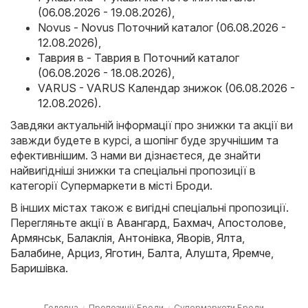
(06.08.2026 - 19.08.2026)
,
Novus - Novus Поточний каталог (06.08.2026 -
12.08.2026)
,
Таврия в - Таврия в Поточний каталог
(06.08.2026 - 18.08.2026)
,
VARUS - VARUS Календар знижок (06.08.2026 -
12.08.2026)
.
Завдяки актуальній інформації про знижки та акції ви
завжди будете в курсі, а шопінг буде зручнішим та
ефективнішим. З нами ви дізнаєтеся, де знайти
найвигідніші знижки та спеціальні пропозиції в
категорії Супермаркети в місті Броди.
В інших містах також є вигідні спеціальні пропозиції.
Перегляньте акції в
Авангард
,
Бахмач
,
Апостолове
,
Армянськ
,
Балаклія
,
Антонівка
,
Яворів
,
Ялта
,
Балабине
,
Арциз
,
Яготин
,
Балта
,
Алушта
,
Яремче
,
Баришівка
.
Головна
Пропозиції Броди
Супермаркети Броди