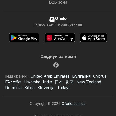
B2B зона
Oferlo
Найновіші акції на одній сторінці
Слідкуй за нами
Інші країни:
United Arab Emirates
България
Cyprus
Ελλάδα
Hrvatska
India
日本
한국
New Zealand
România
Srbija
Slovenija
Türkiye
Copyright © 2026
Oferlo.com.ua
.