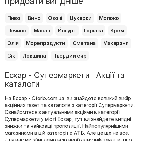
придбати вигідніше
Пиво
Вино
Овочі
Цукерки
Молоко
Печиво
Масло
Йогурт
Горілка
Крем
Олія
Морепродукти
Сметана
Макарони
Сік
Локшина
Твердий сир
Есхар - Супермаркети | Акції та
каталоги
На
Есхар - Oferlo.com.ua
, ви знайдете великий вибір
акційних газет та каталогів з категорії
Супермаркети
.
Ознайомтеся з актуальними акціями в категорії
Супермаркети у місті Есхар, тут ви знайдете вигідні
знижки та найкращі пропозиції. Найпопулярнішими
магазинами в цій категорії є
АТБ
. Але це ще не все.
Для вас ми збираємо всю необхідну інформацію про