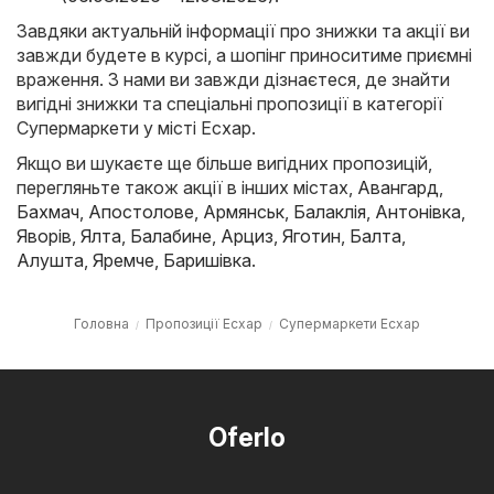
Завдяки актуальній інформації про знижки та акції ви
завжди будете в курсі, а шопінг приноситиме приємні
враження. З нами ви завжди дізнаєтеся, де знайти
вигідні знижки та спеціальні пропозиції в категорії
Супермаркети у місті Есхар.
Якщо ви шукаєте ще більше вигідних пропозицій,
перегляньте також акції в інших містах,
Авангард
,
Бахмач
,
Апостолове
,
Армянськ
,
Балаклія
,
Антонівка
,
Яворів
,
Ялта
,
Балабине
,
Арциз
,
Яготин
,
Балта
,
Алушта
,
Яремче
,
Баришівка
.
Головна
Пропозиції Есхар
Супермаркети Есхар
Oferlo