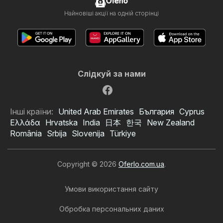
Oferlo
Найновіші акції на одній сторінці
Слідкуй за нами
Інші країни:
United Arab Emirates
България
Cyprus
Ελλάδα
Hrvatska
India
日本
한국
New Zealand
România
Srbija
Slovenija
Türkiye
Copyright © 2026
Oferlo.com.ua
.
Умови використання сайту
Обробка персональних даних