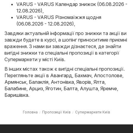
VARUS - VARUS Календар знижок (06.08.2026 -
12.08.2026)
,
VARUS - VARUS Різномаїжжя щодня
(06.08.2026 - 12.08.2026)
,
Завдяки актуальній інформації про знижки та акції ви
завжди будете в курсі, а шопінг приноситиме приємні
враження. З нами ви завжди дізнаєтеся, де знайти
вигідні знижки та спеціальні пропозиції в категорії
Супермаркети у місті Київ.
В інших містах також є вигідні спеціальні пропозиції.
Перегляньте акції в
Авангард
,
Бахмач
,
Апостолове
,
Армянськ
,
Балаклія
,
Антонівка
,
Яворів
,
Ялта
,
Балабине
,
Арциз
,
Яготин
,
Балта
,
Алушта
,
Яремче
,
Баришівка
.
Головна
Пропозиції Київ
Супермаркети Київ