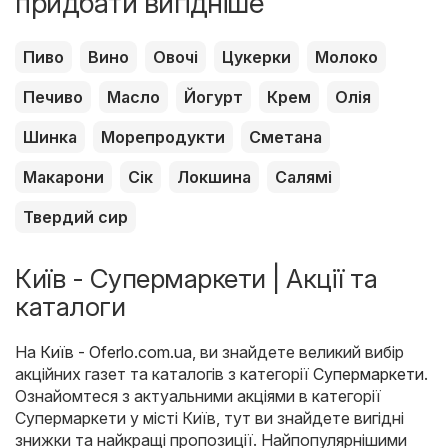
придбати вигідніше
Пиво
Вино
Овочі
Цукерки
Молоко
Печиво
Масло
Йогурт
Крем
Олія
Шинка
Морепродукти
Сметана
Макарони
Сік
Локшина
Салямі
Твердий сир
Київ - Супермаркети | Акції та
каталоги
На
Київ - Oferlo.com.ua
, ви знайдете великий вибір
акційних газет та каталогів з категорії
Супермаркети
.
Ознайомтеся з актуальними акціями в категорії
Супермаркети у місті Київ, тут ви знайдете вигідні
знижки та найкращі пропозиції. Найпопулярнішими