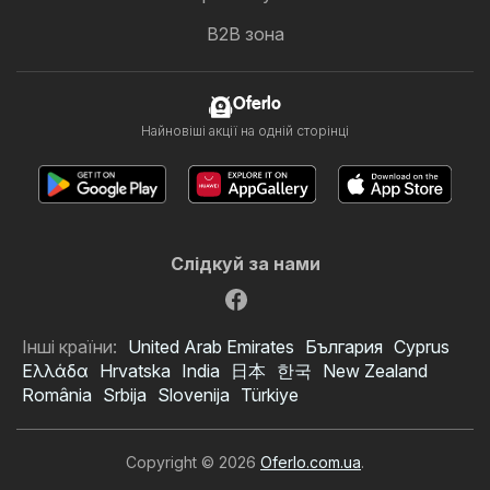
B2B зона
Oferlo
Найновіші акції на одній сторінці
Слідкуй за нами
Інші країни:
United Arab Emirates
България
Cyprus
Ελλάδα
Hrvatska
India
日本
한국
New Zealand
România
Srbija
Slovenija
Türkiye
Copyright © 2026
Oferlo.com.ua
.