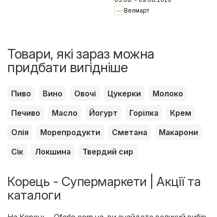
Велмарт
Товари, які зараз можна
придбати вигідніше
Пиво
Вино
Овочі
Цукерки
Молоко
Печиво
Масло
Йогурт
Горілка
Крем
Олія
Морепродукти
Сметана
Макарони
Сік
Локшина
Твердий сир
Корець - Супермаркети | Акції та
каталоги