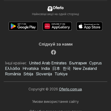
Oferlo
Найновіші акції на одній сторінці
Слідкуй за нами
Інші країни:
United Arab Emirates
България
Cyprus
Ελλάδα
Hrvatska
India
日本
한국
New Zealand
România
Srbija
Slovenija
Türkiye
Copyright © 2026
Oferlo.com.ua
.
Умови використання сайту