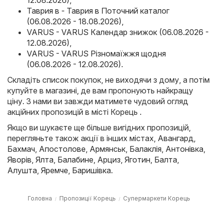
12.08.2026)
,
Таврия в - Таврия в Поточний каталог
(06.08.2026 - 18.08.2026)
,
VARUS - VARUS Календар знижок (06.08.2026 -
12.08.2026)
,
VARUS - VARUS Різномаїжжя щодня
(06.08.2026 - 12.08.2026)
.
Складіть список покупок, не виходячи з дому, а потім
купуйте в магазині, де вам пропонують найкращу
ціну. З нами ви завжди матимете чудовий огляд
акційних пропозицій в місті Корець .
Якщо ви шукаєте ще більше вигідних пропозицій,
перегляньте також акції в інших містах,
Авангард
,
Бахмач
,
Апостолове
,
Армянськ
,
Балаклія
,
Антонівка
,
Яворів
,
Ялта
,
Балабине
,
Арциз
,
Яготин
,
Балта
,
Алушта
,
Яремче
,
Баришівка
.
Головна
Пропозиції Корець
Супермаркети Корець