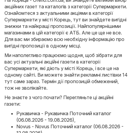
На
Корець - Oferlo.com.ua
, ви знайдете великий вибір
акційних газет та каталогів з категорії
Супермаркети
.
Ознайомтеся з актуальними акціями в категорії
Супермаркети у місті Корець, тут ви знайдете вигідні
знижки та найкращі пропозиції. Найпопулярнішими
магазинами в цій категорії є
АТБ
. Але це ще не все.
Для вас ми збираємо всю необхідну інформацію про
вигідні пропозиції в одному місці.
Ми наполегливо працюємо щодня, щоб зібрати для
вас усі актуальні акційні газети в категорії
Супермаркети, які діють у місті Корець, і все це на
одному сайті. Ви можете знайти рекламні листівки 14
тут саме зараз. Термін дії пропозицій обмежений,
тож не зволікайте.
Не знаєте з чого почати? Перегляньте ці акційні
газети:
Рукавичка - Рукавичка Поточний каталог
(06.08.2026 - 19.08.2026)
,
Novus - Novus Поточний каталог (06.08.2026 -