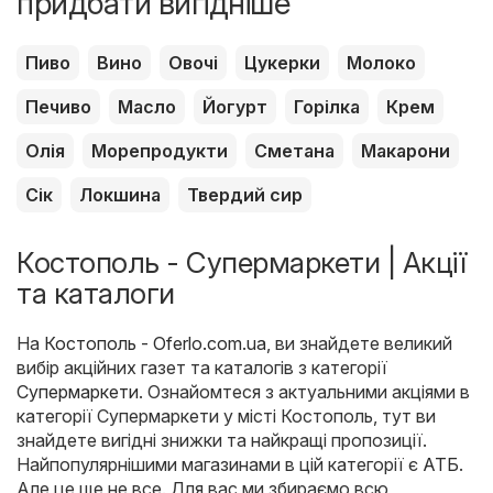
придбати вигідніше
Пиво
Вино
Овочі
Цукерки
Молоко
Печиво
Масло
Йогурт
Горілка
Крем
Олія
Морепродукти
Сметана
Макарони
Сік
Локшина
Твердий сир
Костополь - Супермаркети | Акції
та каталоги
На
Костополь - Oferlo.com.ua
, ви знайдете великий
вибір акційних газет та каталогів з категорії
Супермаркети
. Ознайомтеся з актуальними акціями в
категорії Супермаркети у місті Костополь, тут ви
знайдете вигідні знижки та найкращі пропозиції.
Найпопулярнішими магазинами в цій категорії є
АТБ
.
Але це ще не все. Для вас ми збираємо всю