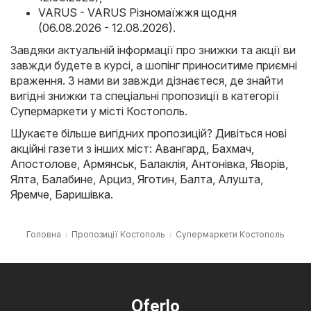
VARUS - VARUS Різномаїжжя щодня
(06.08.2026 - 12.08.2026)
.
Завдяки актуальній інформації про знижки та акції ви
завжди будете в курсі, а шопінг приноситиме приємні
враження. З нами ви завжди дізнаєтеся, де знайти
вигідні знижки та спеціальні пропозиції в категорії
Супермаркети у місті Костополь.
Шукаєте більше вигідних пропозицій? Дивіться нові
акційні газети з інших міст:
Авангард
,
Бахмач
,
Апостолове
,
Армянськ
,
Балаклія
,
Антонівка
,
Яворів
,
Ялта
,
Балабине
,
Арциз
,
Яготин
,
Балта
,
Алушта
,
Яремче
,
Баришівка
.
Головна
Пропозиції Костополь
Супермаркети Костополь
Oferlo