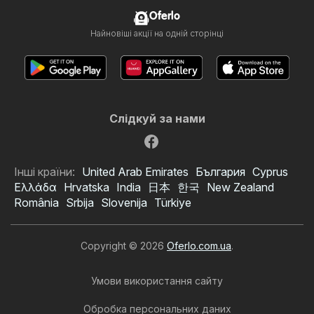
Oferlo
Найновіші акції на одній сторінці
Слідкуй за нами
Інші країни:
United Arab Emirates
България
Cyprus
Ελλάδα
Hrvatska
India
日本
한국
New Zealand
România
Srbija
Slovenija
Türkiye
Copyright © 2026
Oferlo.com.ua
.
Умови використання сайту
Обробка персональних даних