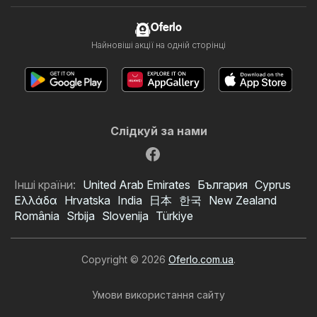
Oferlo
Найновіші акції на одній сторінці
Слідкуй за нами
Інші країни:
United Arab Emirates
България
Cyprus
Ελλάδα
Hrvatska
India
日本
한국
New Zealand
România
Srbija
Slovenija
Türkiye
Copyright © 2026
Oferlo.com.ua
.
Умови використання сайту