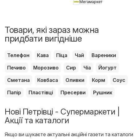
Мегамаркет
Товари, які зараз можна
придбати вигідніше
Телефон
Кава
Піца
Чай
Вареники
Печиво
Морозиво
Сир
Чіа
Йогурт
Сметана
Ковбаса
Оливки
Корм
Соус
Папір
Пластівці
Пресерви
Рушник
Нові Петрівці - Супермаркети |
Акції та каталоги
Якщо ви шукаєте актуальні акційні газети та каталоги