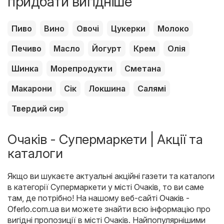
придбати вигідніше
Пиво
Вино
Овочі
Цукерки
Молоко
Печиво
Масло
Йогурт
Крем
Олія
Шинка
Морепродукти
Сметана
Макарони
Сік
Локшина
Салямі
Твердий сир
Очаків - Супермаркети | Акції та
каталоги
Якщо ви шукаєте актуальні акційні газети та каталоги
в категорії Супермаркети у місті Очаків, то ви саме
там, де потрібно! На нашому веб-сайті
Очаків -
Oferlo.com.ua
ви можете знайти всю інформацію про
вигідні пропозиції в місті Очаків. Найпопулярнішими