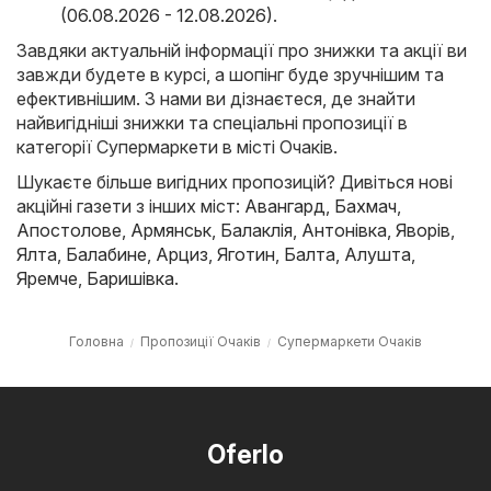
(06.08.2026 - 12.08.2026)
.
Завдяки актуальній інформації про знижки та акції ви
завжди будете в курсі, а шопінг буде зручнішим та
ефективнішим. З нами ви дізнаєтеся, де знайти
найвигідніші знижки та спеціальні пропозиції в
категорії Супермаркети в місті Очаків.
Шукаєте більше вигідних пропозицій? Дивіться нові
акційні газети з інших міст:
Авангард
,
Бахмач
,
Апостолове
,
Армянськ
,
Балаклія
,
Антонівка
,
Яворів
,
Ялта
,
Балабине
,
Арциз
,
Яготин
,
Балта
,
Алушта
,
Яремче
,
Баришівка
.
Головна
Пропозиції Очаків
Супермаркети Очаків
Oferlo