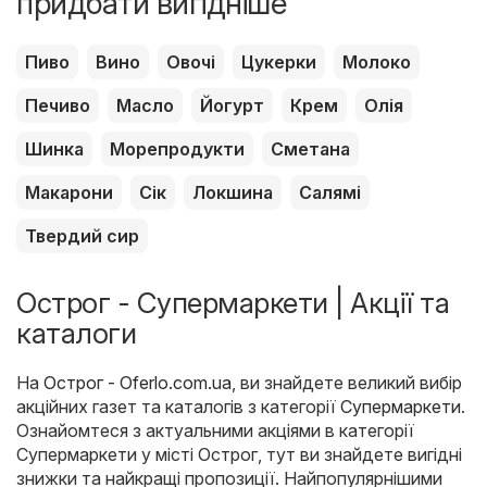
придбати вигідніше
Пиво
Вино
Овочі
Цукерки
Молоко
Печиво
Масло
Йогурт
Крем
Олія
Шинка
Морепродукти
Сметана
Макарони
Сік
Локшина
Салямі
Твердий сир
Острог - Супермаркети | Акції та
каталоги
На
Острог - Oferlo.com.ua
, ви знайдете великий вибір
акційних газет та каталогів з категорії
Супермаркети
.
Ознайомтеся з актуальними акціями в категорії
Супермаркети у місті Острог, тут ви знайдете вигідні
знижки та найкращі пропозиції. Найпопулярнішими