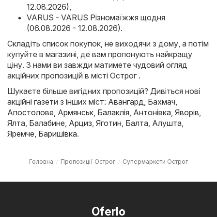
12.08.2026)
,
VARUS - VARUS Різномаїжжя щодня
(06.08.2026 - 12.08.2026)
.
Складіть список покупок, не виходячи з дому, а потім
купуйте в магазині, де вам пропонують найкращу
ціну. З нами ви завжди матимете чудовий огляд
акційних пропозицій в місті Острог .
Шукаєте більше вигідних пропозицій? Дивіться нові
акційні газети з інших міст:
Авангард
,
Бахмач
,
Апостолове
,
Армянськ
,
Балаклія
,
Антонівка
,
Яворів
,
Ялта
,
Балабине
,
Арциз
,
Яготин
,
Балта
,
Алушта
,
Яремче
,
Баришівка
.
Головна
Пропозиції Острог
Супермаркети Острог
Oferlo