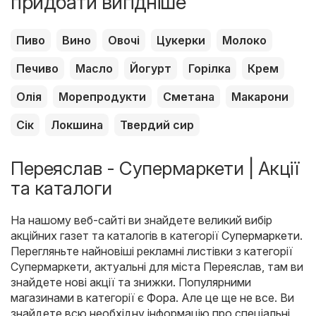
придбати вигідніше
Пиво
Вино
Овочі
Цукерки
Молоко
Печиво
Масло
Йогурт
Горілка
Крем
Олія
Морепродукти
Сметана
Макарони
Сік
Локшина
Твердий сир
Переяслав - Супермаркети | Акції
та каталоги
На нашому веб-сайті ви знайдете великий вибір
акційних газет та каталогів в категорії
Супермаркети
.
Перегляньте найновіші рекламні листівки з категорії
Супермаркети, актуальні для міста Переяслав, там ви
знайдете нові акції та знижки. Популярними
магазинами в категорії є
Фора
. Але це ще не все. Ви
знайдете всю необхідну інформацію про спеціальні