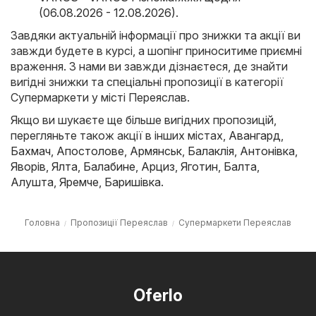
(06.08.2026 - 12.08.2026)
.
Завдяки актуальній інформації про знижки та акції ви
завжди будете в курсі, а шопінг приноситиме приємні
враження. З нами ви завжди дізнаєтеся, де знайти
вигідні знижки та спеціальні пропозиції в категорії
Супермаркети у місті Переяслав.
Якщо ви шукаєте ще більше вигідних пропозицій,
перегляньте також акції в інших містах,
Авангард
,
Бахмач
,
Апостолове
,
Армянськ
,
Балаклія
,
Антонівка
,
Яворів
,
Ялта
,
Балабине
,
Арциз
,
Яготин
,
Балта
,
Алушта
,
Яремче
,
Баришівка
.
Головна
Пропозиції Переяслав
Супермаркети Переяслав
Oferlo