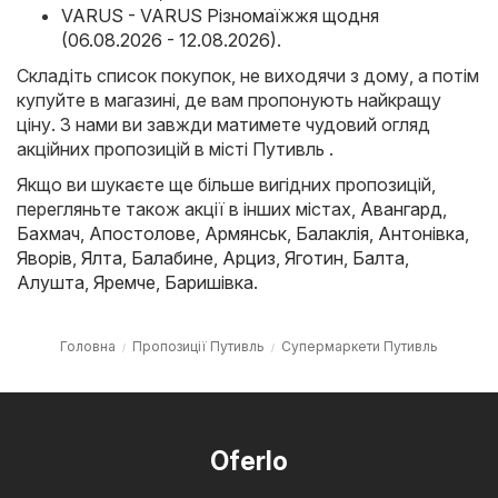
VARUS - VARUS Різномаїжжя щодня
(06.08.2026 - 12.08.2026)
.
Складіть список покупок, не виходячи з дому, а потім
купуйте в магазині, де вам пропонують найкращу
ціну. З нами ви завжди матимете чудовий огляд
акційних пропозицій в місті Путивль .
Якщо ви шукаєте ще більше вигідних пропозицій,
перегляньте також акції в інших містах,
Авангард
,
Бахмач
,
Апостолове
,
Армянськ
,
Балаклія
,
Антонівка
,
Яворів
,
Ялта
,
Балабине
,
Арциз
,
Яготин
,
Балта
,
Алушта
,
Яремче
,
Баришівка
.
Головна
Пропозиції Путивль
Супермаркети Путивль
Oferlo