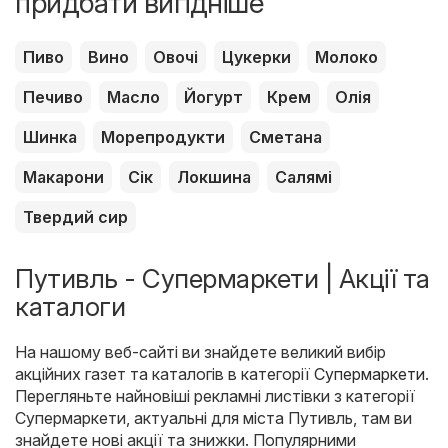
придбати вигідніше
Пиво
Вино
Овочі
Цукерки
Молоко
Печиво
Масло
Йогурт
Крем
Олія
Шинка
Морепродукти
Сметана
Макарони
Сік
Локшина
Салямі
Твердий сир
Путивль - Супермаркети | Акції та
каталоги
На нашому веб-сайті ви знайдете великий вибір
акційних газет та каталогів в категорії
Супермаркети
.
Перегляньте найновіші рекламні листівки з категорії
Супермаркети, актуальні для міста Путивль, там ви
знайдете нові акції та знижки. Популярними