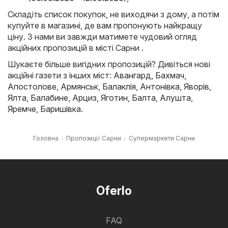
Складіть список покупок, не виходячи з дому, а потім
купуйте в магазині, де вам пропонують найкращу
ціну. З нами ви завжди матимете чудовий огляд
акційних пропозицій в місті Сарни .
Шукаєте більше вигідних пропозицій? Дивіться нові
акційні газети з інших міст:
Авангард
,
Бахмач
,
Апостолове
,
Армянськ
,
Балаклія
,
Антонівка
,
Яворів
,
Ялта
,
Балабине
,
Арциз
,
Яготин
,
Балта
,
Алушта
,
Яремче
,
Баришівка
.
Головна
Пропозиції Сарни
Супермаркети Сарни
Oferlo
FAQ