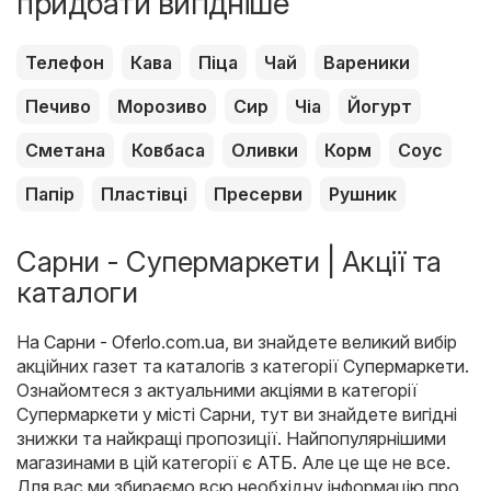
придбати вигідніше
Телефон
Кава
Піца
Чай
Вареники
Печиво
Морозиво
Сир
Чіа
Йогурт
Сметана
Ковбаса
Оливки
Корм
Соус
Папір
Пластівці
Пресерви
Рушник
Сарни - Супермаркети | Акції та
каталоги
На
Сарни - Oferlo.com.ua
, ви знайдете великий вибір
акційних газет та каталогів з категорії
Супермаркети
.
Ознайомтеся з актуальними акціями в категорії
Супермаркети у місті Сарни, тут ви знайдете вигідні
знижки та найкращі пропозиції. Найпопулярнішими
магазинами в цій категорії є
АТБ
. Але це ще не все.
Для вас ми збираємо всю необхідну інформацію про