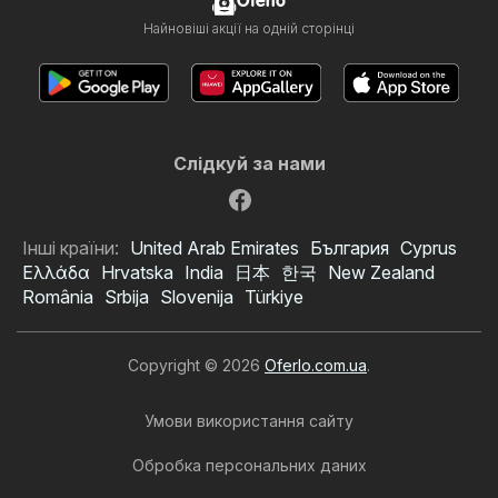
Oferlo
Найновіші акції на одній сторінці
Слідкуй за нами
Інші країни:
United Arab Emirates
България
Cyprus
Ελλάδα
Hrvatska
India
日本
한국
New Zealand
România
Srbija
Slovenija
Türkiye
Copyright © 2026
Oferlo.com.ua
.
Умови використання сайту
Обробка персональних даних