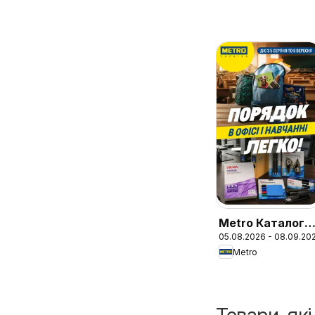
Metro Каталог
05.08.2026 - 08.09.20
товарів для
Metro
школи та офісу