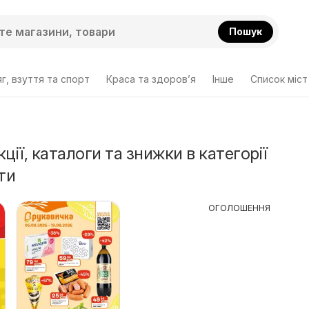
Пошук
г, взуття та спорт
Краса та здоров’я
Інше
Cписок міст
ції, каталоги та знижки в категорії
ти
ОГОЛОШЕННЯ