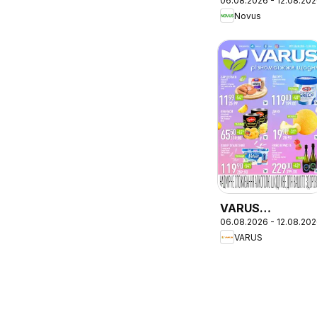
06.08.2026 - 12.08.20
каталог
Novus
VARUS
06.08.2026 - 12.08.20
Різномаїжжя
VARUS
щодня