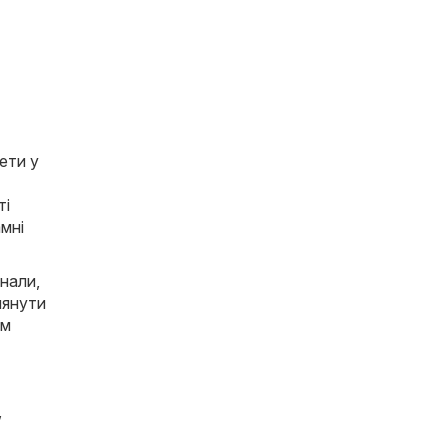
ети у
ті
амні
нали,
лянути
ом
,