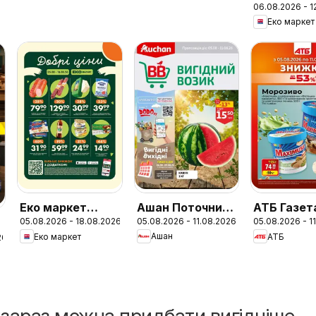
06.08.2026 - 1
Супер Акц
Еко маркет
Ашан Поточний
Еко маркет
АТБ Газет
05.08.2026 - 11.08.2026
05.08.2026 - 18.08.2026
05.08.2026 - 1
каталог
Поточний
економія 
Ашан
Еко маркет
АТБ
26
каталог
версия