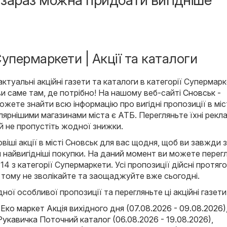
і зараз можна придбати вигідніше
упермаркети | Акції та каталоги
ктуальні акційні газети та каталоги в категорії Супермарк
 ви саме там, де потрібно! На нашому веб-сайті
Сновськ -
ожете знайти всю інформацію про вигідні пропозиції в міс
лярнішими магазинами міста є
АТБ
. Перегляньте їхні рекл
 й не пропустіть жодної знижки.
іші акції в місті Сновськ для вас щодня, щоб ви завжди з
 найвигідніші покупки. На даний момент ви можете перег
и 14 з категорії Супермаркети. Усі пропозиції дійсні протяг
 тому не зволікайте та заощаджуйте вже сьогодні.
ної особливої пропозиції та перегляньте ці акційні газети
 Еко маркет Акція вихідного дня (07.08.2026 - 09.08.2026)
Рукавичка Поточний каталог (06.08.2026 - 19.08.2026)
,