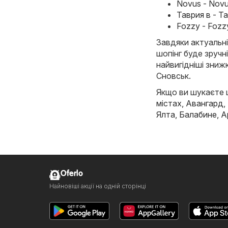
Novus - Novu
Таврия в - Т
Fozzy - Fozz
Завдяки актуальні
шопінг буде зручн
найвигідніші знижк
Сновськ.
Якщо ви шукаєте щ
містах,
Авангард
,
Ялта
,
Балабине
,
А
Oferlo
Найновіші акції на одній сторінці