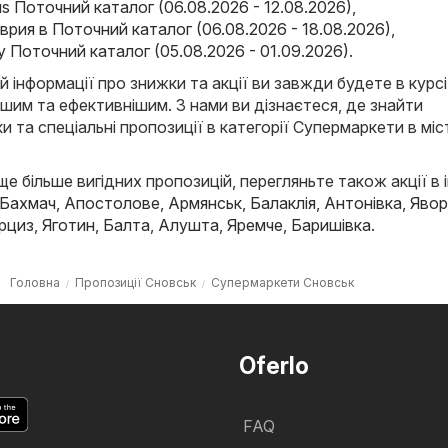
s Поточний каталог (06.08.2026 - 12.08.2026)
,
аврия в Поточний каталог (06.08.2026 - 18.08.2026)
,
y Поточний каталог (05.08.2026 - 01.09.2026)
.
й інформації про знижки та акції ви завжди будете в курсі
ішим та ефективнішим. З нами ви дізнаєтеся, де знайти
и та спеціальні пропозиції в категорії Супермаркети в міс
е більше вигідних пропозицій, перегляньте також акції в 
Бахмач
,
Апостолове
,
Армянськ
,
Балаклія
,
Антонівка
,
Явор
рциз
,
Яготин
,
Балта
,
Алушта
,
Яремче
,
Баришівка
.
Головна
Пропозиції Сновськ
Супермаркети Сновськ
Oferlo
FAQ