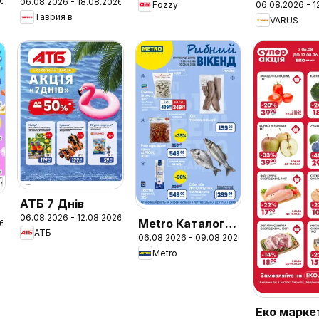
26
06.08.2026 - 18.08.2026
Поточний
06.08.2026 - 1
Fozzy
Календар
Таврия в
VARUS
каталог
знижок
АТБ 7 Днів
06.08.2026 - 12.08.2026
Metro Каталог
26
АТБ
06.08.2026 - 09.08.2026
"Вигідних
Metro
вихідних
Еко марке