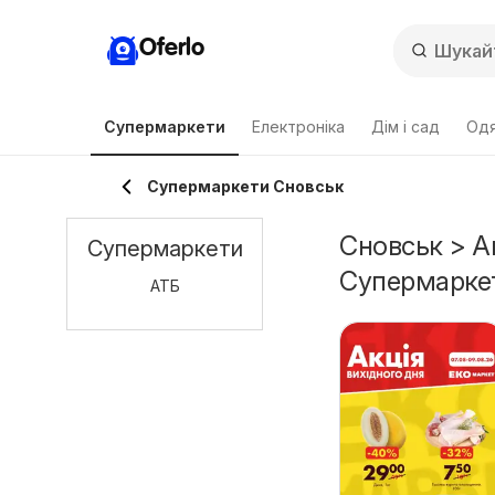
Oferlo
Супермаркети
Електроніка
Дім і сад
Одя
Супермаркети Сновськ
Сновськ > Ак
Супермаркети
Супермарке
АТБ