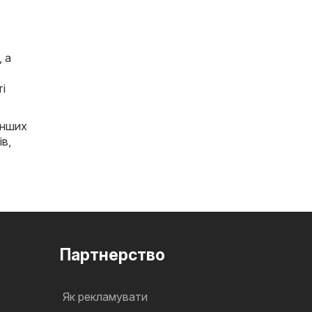
, а
ті
інших
ів
,
Партнерство
Як рекламувати