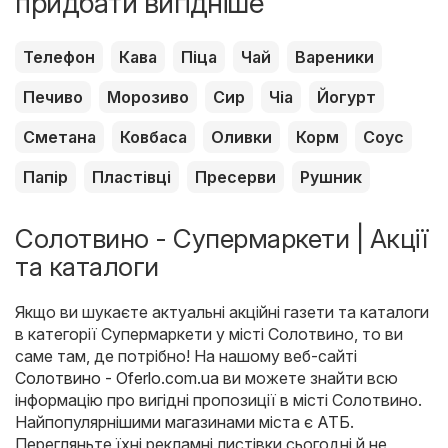
придбати вигідніше
Телефон
Кава
Піца
Чай
Вареники
Печиво
Морозиво
Сир
Чіа
Йогурт
Сметана
Ковбаса
Оливки
Корм
Соус
Папір
Пластівці
Пресерви
Рушник
Солотвино - Супермаркети | Акції
та каталоги
Якщо ви шукаєте актуальні акційні газети та каталоги
в категорії Супермаркети у місті Солотвино, то ви
саме там, де потрібно! На нашому веб-сайті
Солотвино - Oferlo.com.ua
ви можете знайти всю
інформацію про вигідні пропозиції в місті Солотвино.
Найпопулярнішими магазинами міста є
АТБ
.
Перегляньте їхні рекламні листівки сьогодні й не