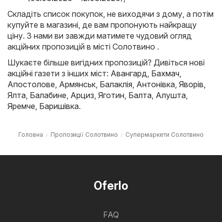
Складіть список покупок, не виходячи з дому, а потім
купуйте в магазині, де вам пропонують найкращу
ціну. З нами ви завжди матимете чудовий огляд
акційних пропозицій в місті Солотвино .
Шукаєте більше вигідних пропозицій? Дивіться нові
акційні газети з інших міст:
Авангард
,
Бахмач
,
Апостолове
,
Армянськ
,
Балаклія
,
Антонівка
,
Яворів
,
Ялта
,
Балабине
,
Арциз
,
Яготин
,
Балта
,
Алушта
,
Яремче
,
Баришівка
.
Головна
Пропозиції Солотвино
Супермаркети Солотвино
Oferlo
FAQ