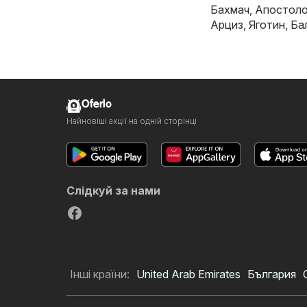
Бахмач
,
Апостол
Арциз
,
Яготин
,
Ба
Oferlo
Найновіші акції на одній сторінці
Слідкуй за нами
Інші країни:
United Arab Emirates
България