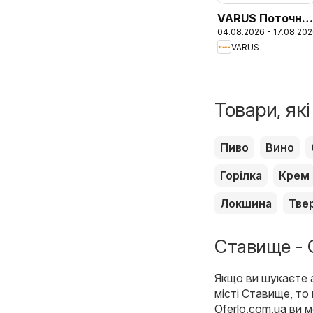
VARUS Поточни
04.08.2026 - 17.08.20
каталог
VARUS
Товари, як
Пиво
Вино
Горілка
Крем
Локшина
Тве
Ставище - С
Якщо ви шукаєте а
місті Ставище, то
Oferlo.com.ua
ви м