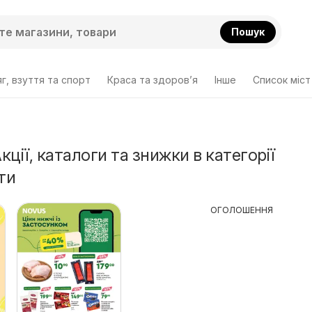
Пошук
г, взуття та спорт
Краса та здоров’я
Інше
Cписок міст
ції, каталоги та знижки в категорії
ти
ОГОЛОШЕННЯ