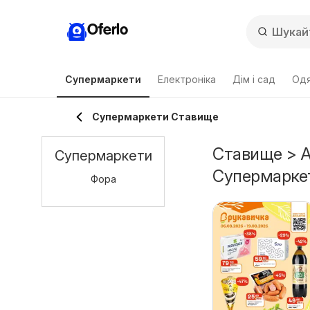
Oferlo
Супермаркети
Електроніка
Дім і сад
Одя
Супермаркети Ставище
Ставище > Ак
Супермаркети
Супермарке
Фора