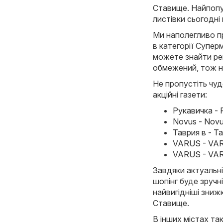
Ставище. Найпопу
листівки сьогодні
Ми наполегливо пр
в категорії Суперм
можете знайти рек
обмежений, тож н
Не пропустіть чуд
акційні газети:
Рукавичка - 
Novus - Novu
Таврия в - Т
VARUS - VAR
VARUS - VAR
Завдяки актуальні
шопінг буде зручн
найвигідніші знижк
Ставище.
В інших містах так