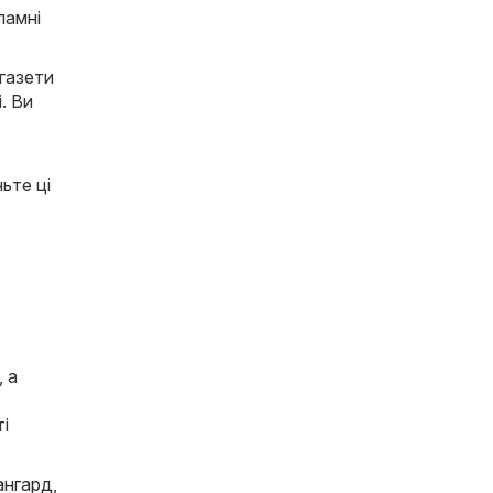
ламні
 газети
. Ви
ьте ці
, а
ті
ангард
,