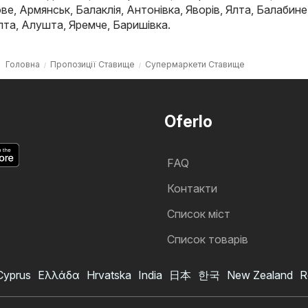
ове
,
Армянськ
,
Балаклія
,
Антонівка
,
Яворів
,
Ялта
,
Балабине
лта
,
Алушта
,
Яремче
,
Баришівка
.
Головна
Пропозиції Ставище
Супермаркети Ставище
Oferlo
FAQ
Контакти
Cписок міст
Список товарів
Cyprus
Ελλάδα
Hrvatska
India
日本
한국
New Zealand
R