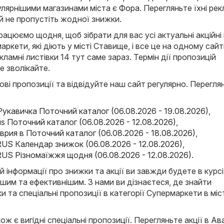
лярнішими магазинами міста є
Фора
. Перегляньте їхні рек
 й не пропустіть жодної знижки.
ацюємо щодня, щоб зібрати для вас усі актуальні акційні
аркети, які діють у місті Ставище, і все це на одному сайті
ламні листівки 14 тут саме зараз. Термін дії пропозицій
е зволікайте.
ові пропозиції та відвідуйте наш сайт регулярно. Переглян
Рукавичка Поточний каталог (06.08.2026 - 19.08.2026)
,
s Поточний каталог (06.08.2026 - 12.08.2026)
,
аврия в Поточний каталог (06.08.2026 - 18.08.2026)
,
US Календар знижок (06.08.2026 - 12.08.2026)
,
US Різномаїжжя щодня (06.08.2026 - 12.08.2026)
.
й інформації про знижки та акції ви завжди будете в курсі
ішим та ефективнішим. З нами ви дізнаєтеся, де знайти
и та спеціальні пропозиції в категорії Супермаркети в міс
ож є вигідні спеціальні пропозиції. Перегляньте акції в
Ав