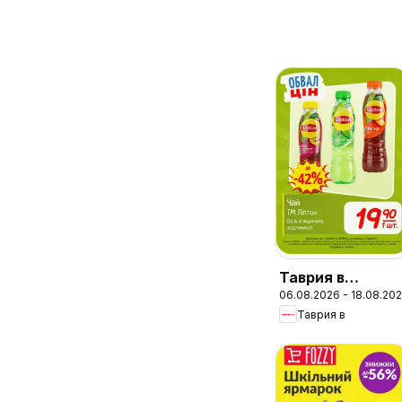
Таврия в
06.08.2026 - 18.08.20
Поточний
Таврия в
каталог