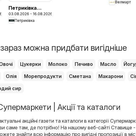
Велмарт
каталог
й
Петриківка
26
03.08.2026 - 16.08.2026
Поточний
Петриківка
каталог
і зараз можна придбати вигідніше
Овочі
Цукерки
Молоко
Печиво
Масло
Йогу
Олія
Морепродукти
Сметана
Макарони
Сі
рдий сир
упермаркети | Акції та каталоги
ктуальні акційні газети та каталоги в категорії Супермарк
 ви саме там, де потрібно! На нашому веб-сайті
Ставище -
ожете знайти всю інформацію про вигідні пропозиції в міс