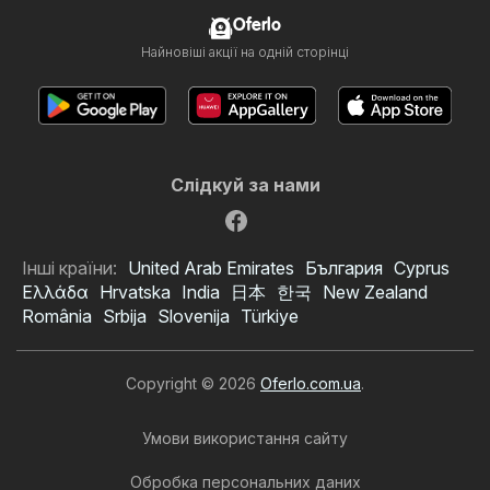
Oferlo
Найновіші акції на одній сторінці
Слідкуй за нами
Інші країни:
United Arab Emirates
България
Cyprus
Ελλάδα
Hrvatska
India
日本
한국
New Zealand
România
Srbija
Slovenija
Türkiye
Copyright © 2026
Oferlo.com.ua
.
Умови використання сайту
Обробка персональних даних