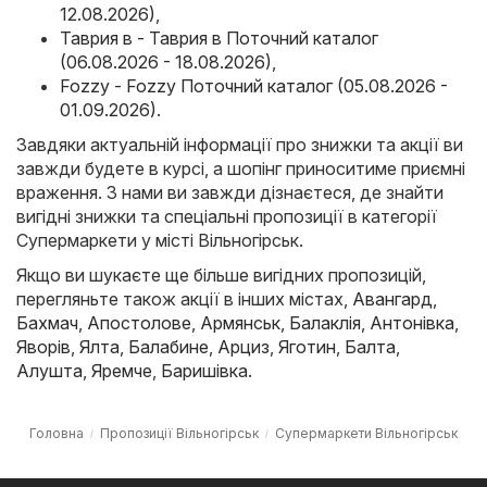
12.08.2026)
,
Таврия в - Таврия в Поточний каталог
(06.08.2026 - 18.08.2026)
,
Fozzy - Fozzy Поточний каталог (05.08.2026 -
01.09.2026)
.
Завдяки актуальній інформації про знижки та акції ви
завжди будете в курсі, а шопінг приноситиме приємні
враження. З нами ви завжди дізнаєтеся, де знайти
вигідні знижки та спеціальні пропозиції в категорії
Супермаркети у місті Вільногірськ.
Якщо ви шукаєте ще більше вигідних пропозицій,
перегляньте також акції в інших містах,
Авангард
,
Бахмач
,
Апостолове
,
Армянськ
,
Балаклія
,
Антонівка
,
Яворів
,
Ялта
,
Балабине
,
Арциз
,
Яготин
,
Балта
,
Алушта
,
Яремче
,
Баришівка
.
Головна
Пропозиції Вільногірськ
Супермаркети Вільногірськ