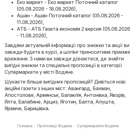
Еко маркет - Еко маркет Поточний каталог
(05.08.2026 - 18.08.2026)
,
Ашан - Ашан Поточний каталог (05.08.2026 -
11.08.2026)
,
АТБ - АТБ Газета економія 2 версия (05.08.2026
- 11.08.2026)
,
Завдяки актуальній інформації про знижки та акції ви
завжди будете в курсі, а шопінг приноситиме приємні
враження. З нами ви завжди дізнаєтеся, де знайти
вигідні знижки та спеціальні пропозиції в категорії
Супермаркети у місті Водяне.
Шукаєте більше вигідних пропозицій? Дивіться нові
акційні газети з інших міст:
Авангард
,
Бахмач
,
Апостолове
,
Армянськ
,
Балаклія
,
Антонівка
,
Яворів
,
Ялта
,
Балабине
,
Арциз
,
Яготин
,
Балта
,
Алушта
,
Яремче
,
Баришівка
.
Головна
Пропозиції Водяне
Супермаркети Водяне