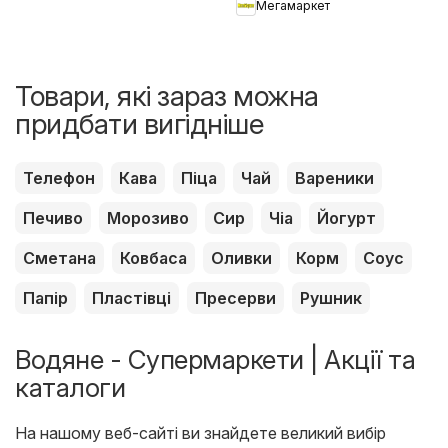
Мегамаркет
Товари, які зараз можна
придбати вигідніше
Телефон
Кава
Піца
Чай
Вареники
Печиво
Морозиво
Сир
Чіа
Йогурт
Сметана
Ковбаса
Оливки
Корм
Соус
Папір
Пластівці
Пресерви
Рушник
Водяне - Супермаркети | Акції та
каталоги
На нашому веб-сайті ви знайдете великий вибір