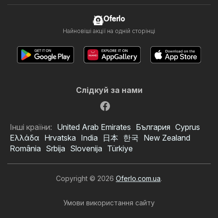
Oferlo
Найновіші акції на одній сторінці
Слідкуй за нами
Інші країни:
United Arab Emirates
България
Cyprus
Ελλάδα
Hrvatska
India
日本
한국
New Zealand
România
Srbija
Slovenija
Türkiye
Copyright © 2026
Oferlo.com.ua
.
Умови використання сайту