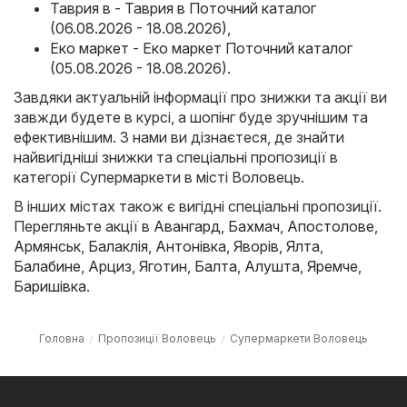
Таврия в - Таврия в Поточний каталог
(06.08.2026 - 18.08.2026)
,
Еко маркет - Еко маркет Поточний каталог
(05.08.2026 - 18.08.2026)
.
Завдяки актуальній інформації про знижки та акції ви
завжди будете в курсі, а шопінг буде зручнішим та
ефективнішим. З нами ви дізнаєтеся, де знайти
найвигідніші знижки та спеціальні пропозиції в
категорії Супермаркети в місті Воловець.
В інших містах також є вигідні спеціальні пропозиції.
Перегляньте акції в
Авангард
,
Бахмач
,
Апостолове
,
Армянськ
,
Балаклія
,
Антонівка
,
Яворів
,
Ялта
,
Балабине
,
Арциз
,
Яготин
,
Балта
,
Алушта
,
Яремче
,
Баришівка
.
Головна
Пропозиції Воловець
Супермаркети Воловець